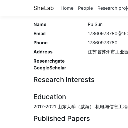
SheLab
Home
People
Research proj
Name
Ru Sun
Email
17860973780@16
Phone
17860973780
Address
江苏省苏州市工业
Researchgate
GoogleScholar
Research Interests
Education
2017-2021 山东大学（威海） 机电与信息
Published Papers