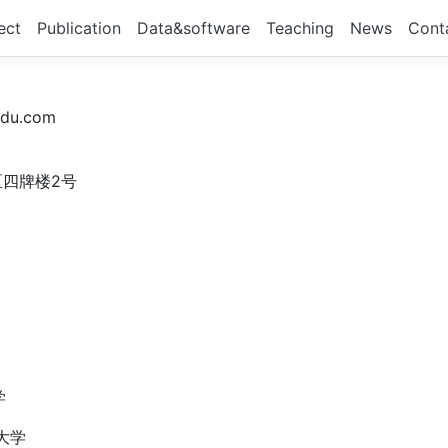
ect
Publication
Data&software
Teaching
News
Cont
du.com
四牌楼2号
学
大学