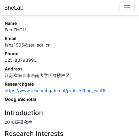
SheLab
Name
Fan ZHOU
Email
fanz1996@seu.edu.cn
Phone
025-83793993
Address
江苏省南京市东南大学四牌楼校区
Researchgate
https://www.researchgate.net/profile/Zhou_Fan16
GoogleScholar
Introduction
2018级研究生
Research Interests